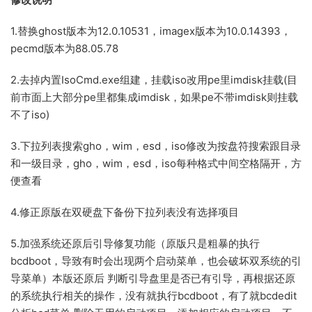
1.替换ghost版本为12.0.10531，imagex版本为10.0.14393，
pecmd版本为88.05.78
2.去掉内置IsoCmd.exe组建，挂载iso改用pe里imdisk挂载(目
前市面上大部分pe里都集成imdisk，如果pe不带imdisk则挂载
不了iso)
3.下拉列表搜索gho，wim，esd，iso修改为按盘符搜索跟目录
和一级目录，gho，wim，esd，iso每种格式中间空格隔开，方
便查看
4.修正原版在双硬盘下备份下拉列表没有选择项目
5.加强系统还原后引导修复功能（原版只是粗暴的执行
bcdboot，导致有时会出现两个启动菜单，也会破坏双系统的引
导菜单）本版还原后 判断引导盘里是否已有引导，再根据还原
的系统执行相关的操作，没有就执行bcdboot，有了就bcdedit