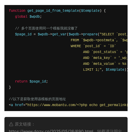
function
 get_page_id_from_template
(
$template
)
{
global
$wpdb
;
// 多个页面使用同一个模板我就没辙了
$page_id
=
$wpdb
->
get_var
(
$wpdb
->
prepare
(
"SELECT `post_id
                              FROM `
$wpdb->postmeta
`, `
$wpd
                              WHERE `post_id` = `ID`

                                    AND `post_status` = 'pub
                                    AND `meta_key` = '_wp_pa
                                    AND `meta_value` = 
%s
                                    LIMIT 1;"
,
$template
)
)
;
return
$page_id
;
}
//以下是获取使用该模板的页面地址
<
a href
=
"https://www.mobantu.com/
<?php
echo
 get_permalink
(
g
原文链接：
https://www.dqzy.cn/2025/05/26/690.html
，转载请注明出