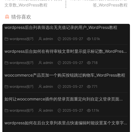
文章数_WordPress教程
签_WordPress教程
猜你喜欢
wordpress后台列表筛选出无充值记录的用户_WordPress教程
wordpress技巧
admin
2025-05-27
1.01k
wordpress后台如何在有待审核文章时显示提示标记数_WordPress
教程
wordpress技巧
admin
2025-05-27
718
woocommerce产品页加一个购买按钮跳过购物车_WordPress教程
wordpress技巧
admin
2025-05-27
771
如何让woocommerce插件的登录页面重定向到自定义登录页面
_WordPress教程
wordpress技巧
admin
2025-05-27
1.11k
wordpress如何在后台文章列表里点快速编辑时能设置某个文章字
段_WordPress教程