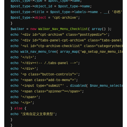
 $post_type
->
type 
=
 $post_type
->
name
;
 $post_type
->
object_id 
=
 $post_type
->
name
;
 $post_type
->
title 
=
 $post_type
->
labels
->
name 
.
 __
(
'存档'
)
 $post_type
->
object
=
'cpt-archive'
;
}
 $walker 
=
new
Walker_Nav_Menu_Checklist
(
 array
()
);
 echo 
'<div id="cpt-archive" class="posttypediv">'
;
 echo 
'<div id="tabs-panel-cpt-archive" class="tabs-panel t
 echo 
'<ul id="ctp-archive-checklist" class="categorycheckl
 echo walk_nav_menu_tree
(
 array_map
(
'wp_setup_nav_menu_item
 echo 
'</ul>'
;
 echo 
'</div><!-- /.tabs-panel -->'
;
 echo 
'</div>'
;
 echo 
'<p class="button-controls">'
;
 echo 
'<span class="add-to-menu">'
;
 echo 
'<input type="submit"'
.
 disabled
(
 $nav_menu_selected
 echo 
'<span class="spinner"></span>'
;
 echo 
'</span>'
;
 echo 
'</p>'
;
}
else
{
 echo 
'没有自定义文章类型'
;
}
}