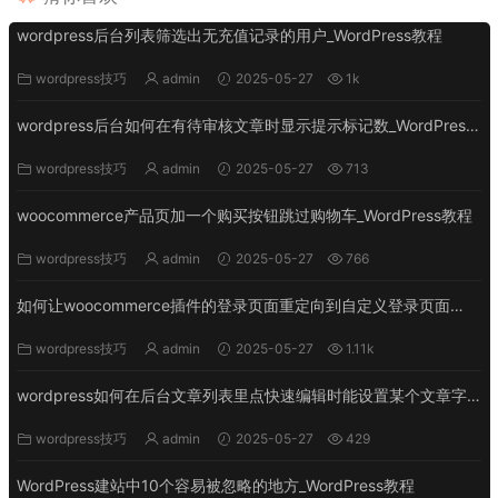
wordpress后台列表筛选出无充值记录的用户_WordPress教程
wordpress技巧
admin
2025-05-27
1k
wordpress后台如何在有待审核文章时显示提示标记数_WordPress
教程
wordpress技巧
admin
2025-05-27
713
woocommerce产品页加一个购买按钮跳过购物车_WordPress教程
wordpress技巧
admin
2025-05-27
766
如何让woocommerce插件的登录页面重定向到自定义登录页面
_WordPress教程
wordpress技巧
admin
2025-05-27
1.11k
wordpress如何在后台文章列表里点快速编辑时能设置某个文章字
段_WordPress教程
wordpress技巧
admin
2025-05-27
429
WordPress建站中10个容易被忽略的地方_WordPress教程