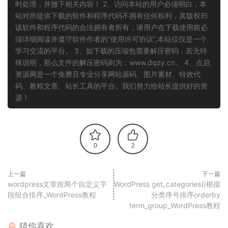
时处理，并撤下相关内容！ 2、访问本站的用户必须明白，本
站对所提供下载的软件和程序代码不拥有任何权利，其版权归
该软件和程序代码的合法拥有者所有，请用户在下载使用前必
须详细阅读并遵守软件作者的“使用许可协议”,本站仅仅是一个
学习交流的平台。 3、如下载的压缩包需要解压密码，若无特
殊说明，那么文件的解压密码则为：www.dqzy.cn。 4、点启
资源网是一个免费且专业分享网站源码、图片素材、特效代
码、教程文章、站长工具的平台。我们努力给站长提供好的资
源！
0
2
上一篇
下一篇
wordpress文章按两个自定义字
WordPress get_categories()根据
段组合排序_WordPress教程
分类序号排序orderby
term_group_WordPress教程
猜你喜欢