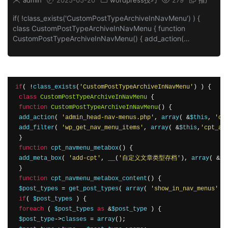
admin
2025-05-20
wordpress技巧
279
推广
if( !class_exists('CustomPostTypeArchiveInNavMenu') ) {
class CustomPostTypeArchiveInNavMenu { function
CustomPostTypeArchiveInNavMenu() { add_action(
'admin_head-nav-menus.php', array( &$this,
'cpt_navmenu_metabox' ) )...
if
(
!
class_exists
(
'CustomPostTypeArchiveInNavMenu'
)
)
{
class
CustomPostTypeArchiveInNavMenu
{
function
CustomPostTypeArchiveInNavMenu
()
{
 add_action
(
'admin_head-nav-menus.php'
,
 array
(
&
$this
,
'cp
 add_filter
(
'wp_get_nav_menu_items'
,
 array
(
&
$this
,
'cpt_ar
}
function
 cpt_navmenu_metabox
()
{
 add_meta_box
(
'add-cpt'
,
 __
(
'自定义文章类型存档'
),
 array
(
&
$t
}
function
 cpt_navmenu_metabox_content
()
{
 $post_types 
=
 get_post_types
(
 array
(
'show_in_nav_menus'
=
if
(
 $post_types 
)
{
foreach
(
 $post_types 
as
&
$post_type 
)
{
 $post_type
->
classes 
=
 array
();