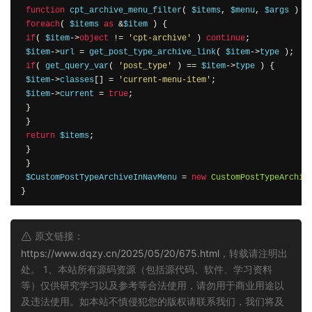
function
 cpt_archive_menu_filter
(
 $items
,
 $menu
,
 $args 
)
{
foreach
(
 $items 
as
&
$item 
)
{
if
(
 $item
->
object
!=
'cpt-archive'
)
continue
;
 $item
->
url 
=
 get_post_type_archive_link
(
 $item
->
type 
);
if
(
 get_query_var
(
'post_type'
)
==
 $item
->
type 
)
{
 $item
->
classes
[]
=
'current-menu-item'
;
 $item
->
current 
=
true
;
}
}
return
 $items
;
}
}
 $CustomPostTypeArchiveInNavMenu 
=
new
CustomPostTypeArchiv
}
原文链接：
https://www.dqzy.cn/2025/05/20/675.html
，转载请注明出
处。 1、本站所有源码资源（包括源代码、软件、学习资料
等）仅供研究学习以及参考等合法使用，请勿用于商业用途以
及违法使用。如本站不慎侵犯您的版权请联系我们，我们将及