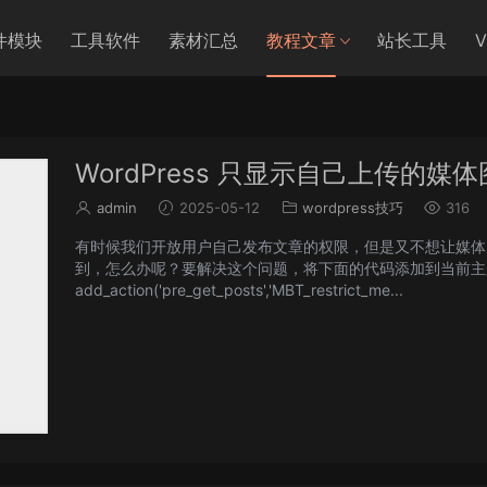
件模块
工具软件
素材汇总
教程文章
站长工具
WordPress 只显示自己上传的媒体
admin
2025-05-12
wordpress技巧
316
有时候我们开放用户自己发布文章的权限，但是又不想让媒体
到，怎么办呢？要解决这个问题，将下面的代码添加到当前主题的 fu
add_action('pre_get_posts','MBT_restrict_me...