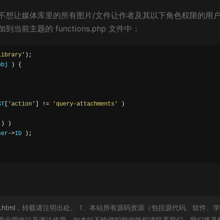
不想让媒体库里的所有图片/文件让作者及其以下角色权限的用
主题的 functions.php 文件中：
library'
);
obj 
)
{
ST
[
'action'
]
!=
'query-attachments'
)
'
)
)
ser
->
ID 
);
.html
，转载请注明出处。 1、本站所有源码资源（包括源代码、软件、
商业用途以及违法使用。如本站不慎侵犯您的版权请联系我们，我们将及