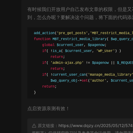
有时候我们开放用户自己发布文章的权限，但是又
到，怎么办呢？要解决这个问题，将下面的代码添加到当前
 add_action
(
'pre_get_posts'
,
'MBT_restrict_media_
function
 MBT_restrict_media_library
(
 $wp_query_
global
 $current_user
,
 $pagenow
;
if
(
!
is_a
(
 $current_user
,
'WP_User'
)
)
return
;
if
(
'admin-ajax.php'
!=
 $pagenow 
||
 $_REQUE
return
;
if
(
!
current_user_can
(
'manage_media_library
         $wp_query_obj
->
set
(
'author'
,
 $current_u
return
;
}
点启资源
亲测有效！
原文链接：
https://www.dqzy.cn/2025/05/12/574
资料等）仅供研究学习以及参考等合法使用，请勿用于