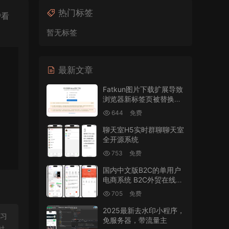
热门标签
户看
暂无标签
最新文章
Fatkun图片下载扩展导致
浏览器新标签页被替换的
修复
644
免费
聊天室H5实时群聊聊天室
全开源系统
753
免费
国内中文版B2C的单用户
电商系统 B2C外贸在线购
物商城源码
705
免费
2025最新去水印小程序，
学习
免服务器，带流量主
时