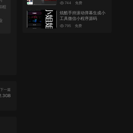
744
免费
和程
炫酷手持滚动弹幕生成小
。
工具微信小程序源码
业
795
免费
下一篇
.3GB