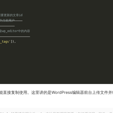
需要更新的文章id
义为当前用户
取wp_editor中的内容
_tags'
]
)
,
直接复制使用。这里讲的是WordPress编辑器前台上传文件并