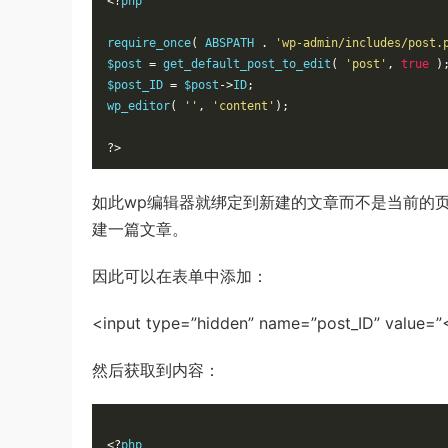
<?
php
require_once
(
ABSPATH
.
'wp-admin/includes/post.
$post
=
get_default_post_to_edit
(
'post'
,
true
)
$post_ID
=
$post
-
>
ID
;
wp_editor
(
''
,
'content'
)
;
?>
如此wp编辑器就绑定到新建的文章而不是当前的页面了
建一篇文章。
因此可以在表单中添加：
<input type=”hidden” name=”post_ID” value=”
然后获取到内容：
<?
php