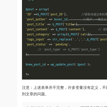
$post
=
array
(
'ID'
=
>
$_POST
[
'post_ID'
]
,
//获取传递过来的
'post_author'
=
>
$user_id
,
//用户，一般定
'post_title'
=
>
$_POST
[
'title'
]
,
'post_content'
=
>
$_POST
[
'content'
]
,
// 获
'post_category'
=
>
array
(
$_POST
[
'cat'
]
)
,
'tags_input'
=
>
str_replace
(
'，'
,
','
,
$_POST
[
'post
'post_status'
=
>
'pending'
,
// 'post_type' => $_POST['post_type']
)
;
$new_post_id
=
wp_update_post
(
$post
)
;
?>
注意：上述表单并不完整，许多变量没有定义，不能
到文章的问题。