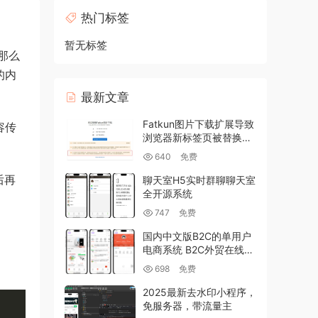
热门标签
暂无标签
那么
的内
最新文章
Fatkun图片下载扩展导致
容传
浏览器新标签页被替换的
修复
640
免费
后再
聊天室H5实时群聊聊天室
全开源系统
747
免费
国内中文版B2C的单用户
电商系统 B2C外贸在线购
物商城源码
698
免费
2025最新去水印小程序，
免服务器，带流量主