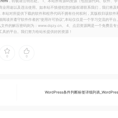
.html
，转载请注明出处。 1、本站所有源码资源（包括源代码、软件、学
商业用途以及违法使用。如本站不慎侵犯您的版权请联系我们，我们将及
白，本站对所提供下载的软件和程序代码不拥有任何权利，其版权归该软件
阅读并遵守软件作者的“使用许可协议”,本站仅仅是一个学习交流的平台
件的解压密码则为：www.dqzy.cn。 4、点启资源网是一个免费且专
工具的平台。我们努力给站长提供好的资源！
0
0
WordPress条件判断标签详细列表_WordPre