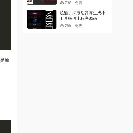
738
免费
炫酷手持滚动弹幕生成小
工具微信小程序源码
788
免费
不是新