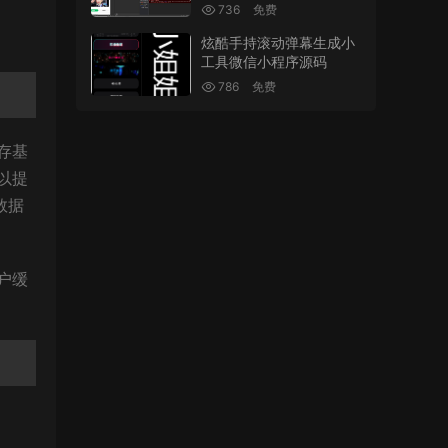
736
免费
炫酷手持滚动弹幕生成小
工具微信小程序源码
786
免费
存基
以提
数据
户缓