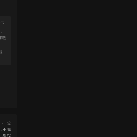
学习
时
和程
。
业
下一篇
传却不弹
ss教程