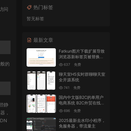
热门标签
站访问
暂无标签
最新文章
Fatkun图片下载扩展导致
浏览器新标签页被替换的
修复
一般的
637
免费
聊天室H5实时群聊聊天室
全开源系统
741
免费
国内中文版B2C的单用户
电商系统 B2C外贸在线购
些静
物商城源码
696
免费
务器，
DN
2025最新去水印小程序，
免服务器，带流量主