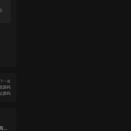
。
业
下一篇
资源源码
站源码
商城