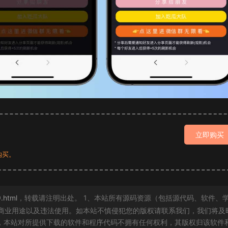
立即购买
购买。
.html
，转载请注明出处。 1、本站所有源码资源（包括源代码、软件、
商业用途以及违法使用。如本站不慎侵犯您的版权请联系我们，我们将及
白，本站对所提供下载的软件和程序代码不拥有任何权利，其版权归该软件