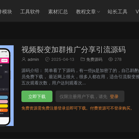
件模块
工具软件
素材汇总
教程文章
站长工具
视频裂变加群推广分享引流源码
admin
2025-04-13
免费源码
278
源码介绍： 简单看了下源码，有一些js是加密了的，自己斟酌使用。 其他站终身会员还需付费的资源，咱
员免费下载， 最近网上很火，很多人都在用，适合引流裂变推广，测试环境：PHP7.4(PHP版本不限制) 第一次访问送
五次观看次数，用户达到观看次...
立即下载
仅限注册用户下载，请先
登录
免费资源需免费注册登录后即可下载。付费资源可不登录购买。