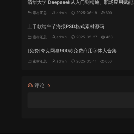
清华大学 Deepseek从入门到精通、职场应用赋
研、红利与幻觉 五弹合集
素材汇总
admin
2025-06-18
699
上千款端午节海报PSD格式素材源码
素材汇总
admin
2025-05-27
463
[免费]夸克网盘900款免费商用字体大合集
素材汇总
admin
2025-05-11
656
评论
0