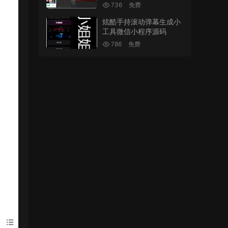
736
免费
炫酷手持滚动弹幕生成小
工具微信小程序源码
786
免费