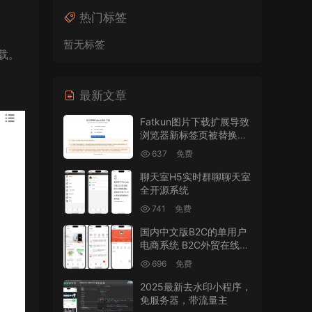
热门标签
暂无标签
载。
最新文章
Fatkun图片下载扩展导致
浏览器新标签页被替换的
修复
637
免费
聊天室H5实时群聊聊天室
全开源系统
741
免费
国内中文版B2C的单用户
电商系统 B2C外贸在线购
物商城源码
696
免费
2025最新去水印小程序，
免服务器，带流量主