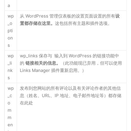
a
wp
从 WordPress 管理仪表板的设置页面设​​置的所有
设
_o
置都存储在这里。
这包括所有主题和插件选项。
pti
on
s
wp
wp_links 保存与 输入到 WordPress 的链接功能中
_li
的
链接相关的信息。
（此功能现已弃用，但可以使用
nk
Links Manager 插件重新启用。）
s
wp
发布到您网站的所有评论以及有关评论作者的其他信
_c
息（姓名、URL、IP 地址、电子邮件地址等）都存储
o
在此处
m
m
en