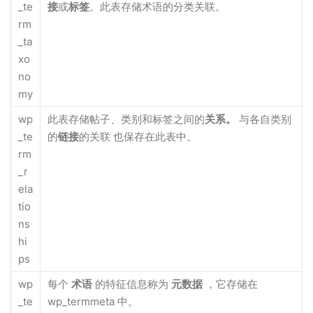
_te
接
或
标签
。此表存储术语的分类关联。
rm
_ta
xo
no
my
wp
此表存储帖子、类别和标签之间的
关系。
与各自类别
_te
的
链接
的关联 也保存在此表中。
rm
_r
ela
tio
ns
hi
ps
wp
每个
术语
的特征信息称为
元数据
，它存储在
_te
wp_termmeta 中。