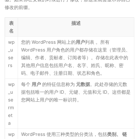
修改的前缀。
表
描述
名
wp
您的 WordPress 网站上的
用户
列表 。所有
_u
WordPress 用户角色的用户都存储在这里（管理员、
se
编辑、作者、贡献者、订阅者等）。存储在此表中的
rs
其他用户信息包括用户名、名字、姓氏、昵称、密
码、电子邮件、注册日期、状态和角色。
wp
每个
用户
的特征信息称为
元数据
。此处存储的元数
_u
据包括唯一的用户 ID、元键、元值和元 ID。这些都是
se
您网站上用户的唯一标识符。
rm
et
a
wp
WordPress 使用三种类型的分类法，包括
类别、
链