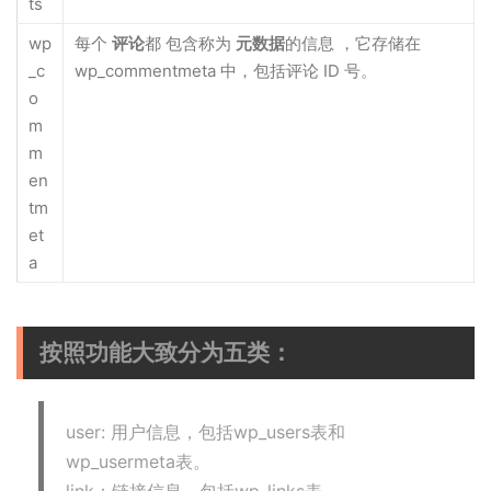
ts
wp
每个
评论
都 包含称为
元数据
的信息 ，它存储在
_c
wp_commentmeta 中，包括评论 ID 号。
o
m
m
en
tm
et
a
按照功能大致分为五类：
user: 用户信息，包括wp_users表和
wp_usermeta表。