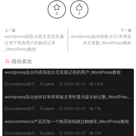
0
2
上一篇
下一篇
wordpress获取当前文章页所属
wordpress如何获取今日/本周发
分类下所有用户的购买记录
布文章数_WordPress教程
_WordPress教程
猜你喜欢
wordpress后台列表筛选出无充值记录的用户_WordPress教程
wordpress技巧
admin
2025-05-27
1.01k
wordpress后台如何在有待审核文章时显示提示标记数_WordPress
教程
wordpress技巧
admin
2025-05-27
718
woocommerce产品页加一个购买按钮跳过购物车_WordPress教程
wordpress技巧
admin
2025-05-27
770