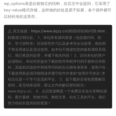
wp_options表是比较独立的结构，在后文中会提到，它采用了
key-value模式存储，这样做的好处是易于拓展，各个插件都可
以轻松地在这里存。
原文链接：
https://www.dqzy.cn/2025/03/30/125.html
，
转载请注明出处。 1、本站所有源码资源（包括源代码、软
件、学习资料等）仅供研究学习以及参考等合法使用，请勿用
于商业用途以及违法使用。如本站不慎侵犯您的版权请联系我
们，我们将及时处理，并撤下相关内容！ 2、访问本站的用户
必须明白，本站对所提供下载的软件和程序代码不拥有任何权
利，其版权归该软件和程序代码的合法拥有者所有，请用户在
下载使用前必须详细阅读并遵守软件作者的“使用许可协议”,本
站仅仅是一个学习交流的平台。 3、如下载的压缩包需要解压
密码，若无特殊说明，那么文件的解压密码则为：
www.dqzy.cn。 4、点启资源网是一个免费且专业分享网站源
码、图片素材、特效代码、教程文章、站长工具的平台。我们
努力给站长提供好的资源！