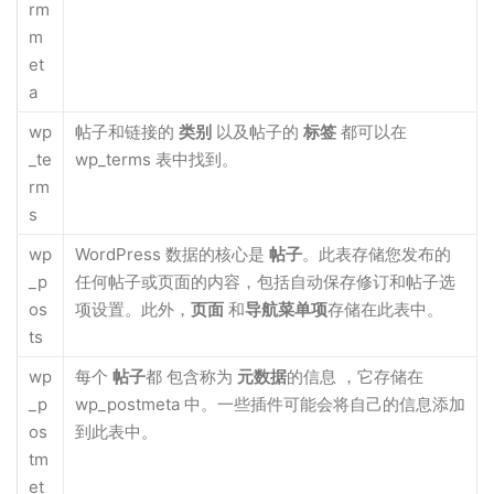
rm
m
et
a
wp
帖子和链接的
类别
以及帖子的
标签
都可以在
_te
wp_terms 表中找到。
rm
s
wp
WordPress 数据的核心是
帖子
。此表存储您发布的
_p
任何帖子或页面的内容，包括自动保存修订和帖子选
os
项设置。此外，
页面
和
导航菜单项
存储在此表中。
ts
wp
每个
帖子
都 包含称为
元数据
的信息 ，它存储在
_p
wp_postmeta 中。一些插件可能会将自己的信息添加
os
到此表中。
tm
et