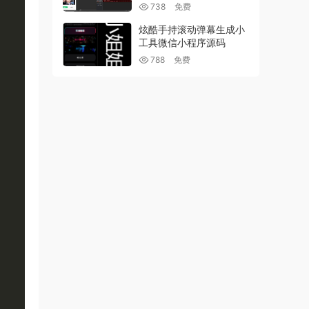
738
免费
炫酷手持滚动弹幕生成小
工具微信小程序源码
788
免费