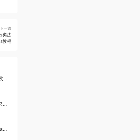
下一篇
无效分类法
ess教程
数
义登
ss教