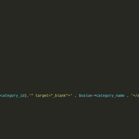
;
>
category_id
).
'" target="_blank">'
.
 $value
->
category_name 
.
'</a