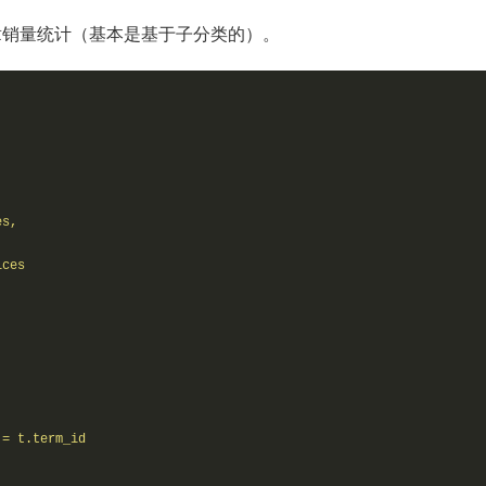
文章销量统计（基本是基于子分类的）。
s,

ces  

= t.term_id
