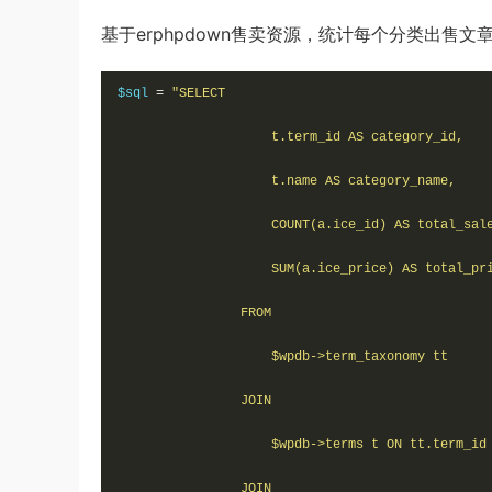
基于erphpdown售卖资源，统计每个分类出售
$sql 
=
"SELECT 

                    t.term_id AS category_id,

                    t.name AS category_name,  

                    COUNT(a.ice_id) AS total_sale
                    SUM(a.ice_price) AS total_pri
                FROM   

                    $wpdb->term_taxonomy tt 

                JOIN   

                    $wpdb->terms t ON tt.term_id 
                JOIN   
