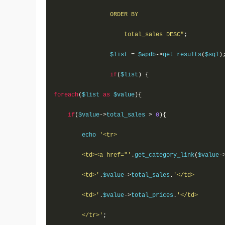
                ORDER BY   

                    total_sales DESC"
;
                $list 
=
 $wpdb
->
get_results
(
$sql
)
if
(
$list
)
{
foreach
(
$list 
as
 $value
){
if
(
$value
->
total_sales 
>
0
){
        echo 
'<tr>

        <td><a href="'
.
get_category_link
(
$value
-
        <td>'
.
$value
->
total_sales
.
'</td>

        <td>'
.
$value
->
total_prices
.
'</td>

        </tr>'
;