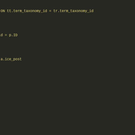
ON tt.term_taxonomy_id = tr.term_taxonomy_id  

d = p.ID  

a.ice_post  


