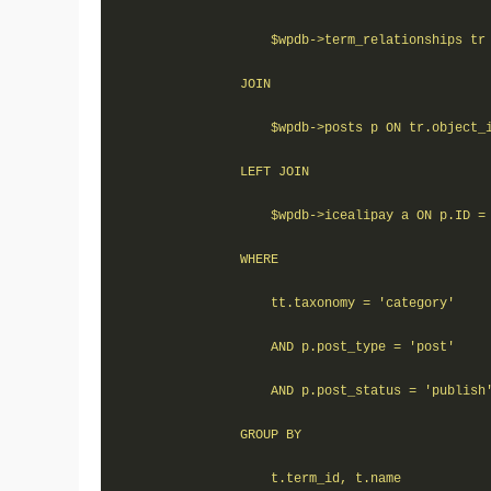
                    $wpdb->term_relationships tr 
                JOIN   

                    $wpdb->posts p ON tr.object_i
                LEFT JOIN   

                    $wpdb->icealipay a ON p.ID = 
                WHERE   

                    tt.taxonomy = 'category'  

                    AND p.post_type = 'post' 

                    AND p.post_status = 'publish'
                GROUP BY   

                    t.term_id, t.name  
