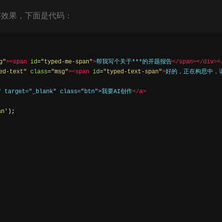
字效果，下面是代码：
g"
><span
id
=
"typed-me-span"
>
帮我写个关于***的开题报告
</span></div><
ed-text"
class
=
"msg"
><span
id
=
"typed-text-span"
>
好的，正在构思中，请
" target="_blank" class="btn">我要AI创作
</a>
an'
);