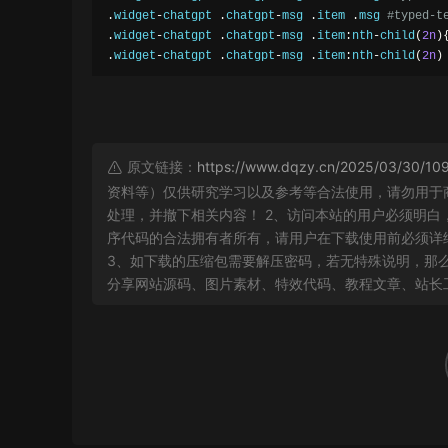
.
widget
-
chatgpt 
.
chatgpt
-
msg 
.
item 
.
msg 
#typed-t
.
widget
-
chatgpt 
.
chatgpt
-
msg 
.
item
:
nth
-
child
(
2n
)
.
widget
-
chatgpt 
.
chatgpt
-
msg 
.
item
:
nth
-
child
(
2n
)
原文链接：
https://www.dqzy.cn/2025/03/30/109
资料等）仅供研究学习以及参考等合法使用，请勿用于
处理，并撤下相关内容！ 2、访问本站的用户必须明
序代码的合法拥有者所有，请用户在下载使用前必须详细
3、如下载的压缩包需要解压密码，若无特殊说明，那么文
分享网站源码、图片素材、特效代码、教程文章、站长