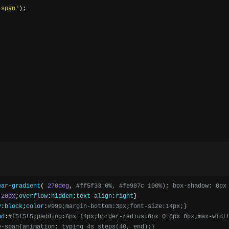
-span'
);
ear
-
gradient
(
270deg
,
#ff5f33 0%, #fe987c 100%); box-shadow: 0px
:
20px
;
overflow
:
hidden
;
text
-
align
:
right
}
y
:
block
;
color
:
#999;margin-bottom:3px;font-size:14px;}
nd
:
#f5f5f5;padding:6px 14px;border-radius:8px 0 8px 8px;max-widt
e-span{animation: typing 4s steps(40, end);}