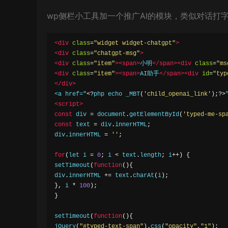
wp侧栏小工具加一个推广AI的模块，类似对话打
<div
class
=
"widget widget-chatgpt"
>
<div
class
=
"chatgpt-msg"
>
<div
class
=
"item"
><span>
小明
</span><div
class
=
"ms
<div
class
=
"item"
><span>
AI助手
</span><div
id
=
"typ
</div>
<a href="
<?
php echo _MBT
(
'child_openai_link'
);?>
<script>
const
 div 
=
 document
.
getElementById
(
'typed-me-sp
const
 text 
=
 div
.
innerHTML
;
div
.
innerHTML 
=
''
;
for
(
let i 
=
0
;
 i 
<
 text
.
length
;
 i
++)
{
setTimeout
(
function
(){
div
.
innerHTML 
+=
 text
.
charAt
(
i
);
},
 i 
*
100
);
}
setTimeout
(
function
(){
jQuery
(
"#typed-text-span"
).
css
(
"opacity"
,
"1"
);