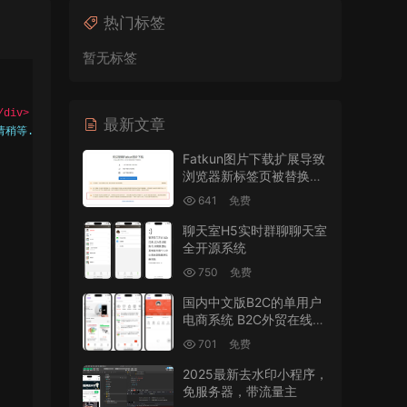
热门标签
暂无标签
/div>
最新文章
稍等...
</span></div></div>
Fatkun图片下载扩展导致
浏览器新标签页被替换的
修复
641
免费
聊天室H5实时群聊聊天室
全开源系统
750
免费
国内中文版B2C的单用户
电商系统 B2C外贸在线购
物商城源码
701
免费
2025最新去水印小程序，
免服务器，带流量主