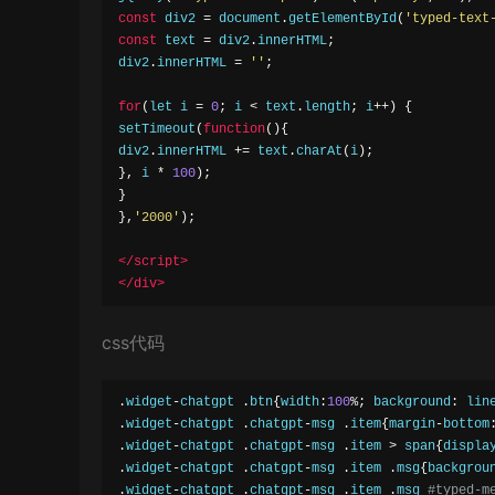
const
 div2 
=
 document
.
getElementById
(
'typed-text
const
 text 
=
 div2
.
innerHTML
;
div2
.
innerHTML 
=
''
;
for
(
let i 
=
0
;
 i 
<
 text
.
length
;
 i
++)
{
setTimeout
(
function
(){
div2
.
innerHTML 
+=
 text
.
charAt
(
i
);
},
 i 
*
100
);
}
},
'2000'
);
</script>
</div>
css代码
.
widget
-
chatgpt 
.
btn
{
width
:
100
%;
 background
:
 lin
.
widget
-
chatgpt 
.
chatgpt
-
msg 
.
item
{
margin
-
bottom
.
widget
-
chatgpt 
.
chatgpt
-
msg 
.
item 
>
 span
{
displa
.
widget
-
chatgpt 
.
chatgpt
-
msg 
.
item 
.
msg
{
backgrou
.
widget
-
chatgpt 
.
chatgpt
-
msg 
.
item 
.
msg 
#typed-m