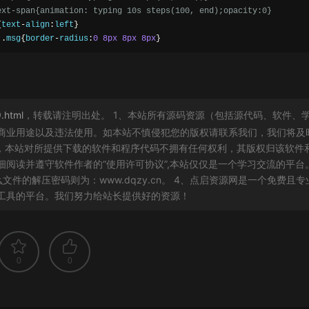
ext-span{animation: typing 10s steps(100, end);opacity:0}
{
text
-
align
:
left
}
.
msg
{
border
-
radius
:
0
8px
8px
8px
}
.html
，转载请注明出处。 1、本站所有源码资源（包括源代码、软件、
商业用途以及违法使用。如本站不慎侵犯您的版权请联系我们，我们将及
白，本站对所提供下载的软件和程序代码不拥有任何权利，其版权归该软件
阅读并遵守软件作者的“使用许可协议”,本站仅仅是一个学习交流的平台
件的解压密码则为：www.dqzy.cn。 4、点启资源网是一个免费且专
工具的平台。我们努力给站长提供好的资源！
0
0