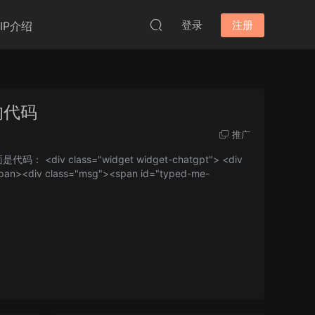
登录
注册
VIP介绍
的代码
推广
 class="widget widget-chatgpt"> <div
pan><div class="msg"><span id="typed-me-