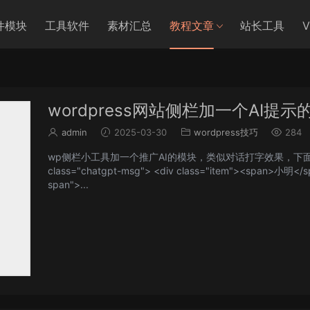
件模块
工具软件
素材汇总
教程文章
站长工具
wordpress网站侧栏加一个AI提示
admin
2025-03-30
wordpress技巧
284
wp侧栏小工具加一个推广AI的模块，类似对话打字效果，下面是代码： <div
class="chatgpt-msg"> <div class="item"><span>小明</s
span">...