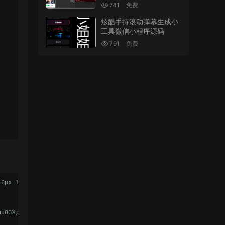
741
免费
炫酷手持滚动弹幕生成小
工具微信小程序源码
791
免费
 6px 10px 0px rgb(254 152 124 / 40%);display:block;color:#fff;pa
h:80%;font-size:14px;word-break: break-word;-webkit-user-select: